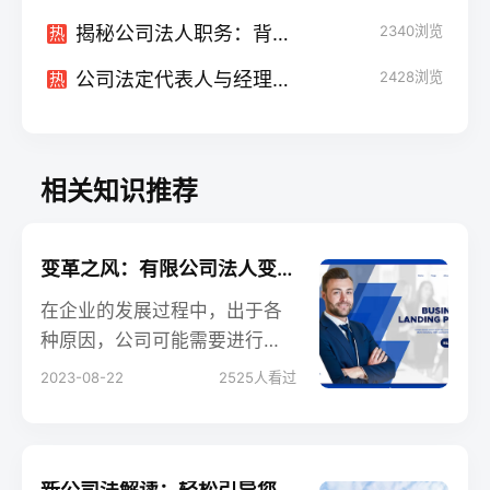
揭秘公司法人职务：背后的角色与责任
2340
浏览
热
公司法定代表人与经理的双重身份：是不是可行？
2428
浏览
热
相关知识推荐
变革之风：有限公司法人变更的五大步骤解析
在企业的发展过程中，出于各
种原因，公司可能需要进行法
人变更。但是，这样的变更涉
2023-08-22
2525
人看过
及多个法律手续和流程。那
么，如何确保有限公司法人变
更的过程既合规又高效？本文
将为您揭示关键步骤。