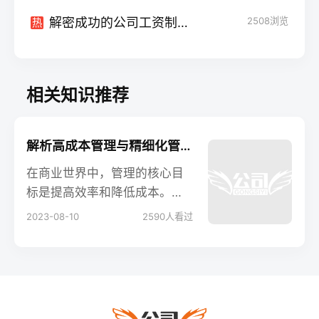
解密成功的公司工资制度范本
2508
浏览
热
相关知识推荐
解析高成本管理与精细化管理：突显效率之差
在商业世界中，管理的核心目
标是提高效率和降低成本。然
而，不同的管理方法可以产生
2023-08-10
2590
人看过
截然不同的结果。本文将深入
探讨高成本管理与精细化管理
的区别，揭示它们在实际应用
中的影响和优势。