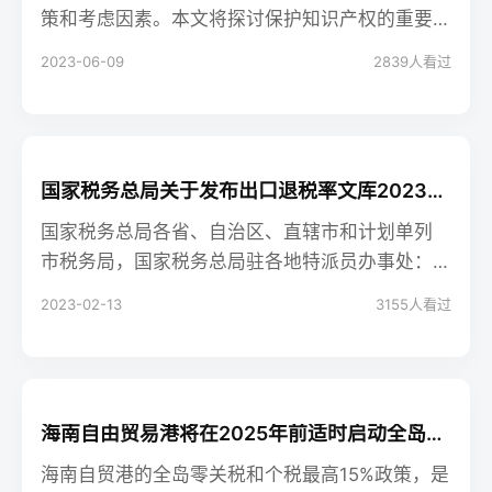
策和考虑因素。本文将探讨保护知识产权的重要
性，以及保护商标、专利和版权等知识产权的关
2023-06-09
2839
人看过
键考虑因素。通过确保知识产权的保护，创业者
可以防止侵权、维护竞争优势，并实现长期的商
业成功。
国家税务总局关于发布出口退税率文库2023A版的通知
国家税务总局各省、自治区、直辖市和计划单列
市税务局，国家税务总局驻各地特派员办事处：
根据进出口税则及
2023-02-13
3155
人看过
海南自由贸易港将在2025年前适时启动全岛封关，对符合条件的企业和个人减免所得税
海南自贸港的全岛零关税和个税最高15%政策，是