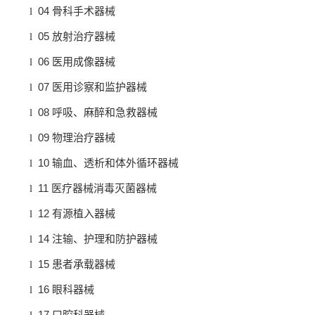
04
l
骨科手术器械
05
l
放射治疗器械
06
l
医用成像器械
07
l
医用诊察和监护器械
08
l
呼吸、麻醉和急救器械
09
l
物理治疗器械
10
l
输血、透析和体外循环器械
11
l
医疗器械消毒灭菌器械
12
l
有源植入器械
14
l
注输、护理和防护器械
15
l
患者承载器械
16
l
眼科器械
17
l
口腔科器械