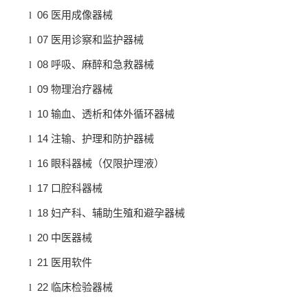
06
l
医用成像器械
07
l
医用诊察和监护器械
08
l
呼吸、麻醉和急救器械
09
l
物理治疗器械
10
l
输血、透析和体外循环器械
14
l
注输、护理和防护器械
16
l
眼科器械（仅限护理液）
17
l
口腔科器械
18
l
妇产科、辅助生殖和避孕器械
20
l
中医器械
21
l
医用软件
22
l
临床检验器械