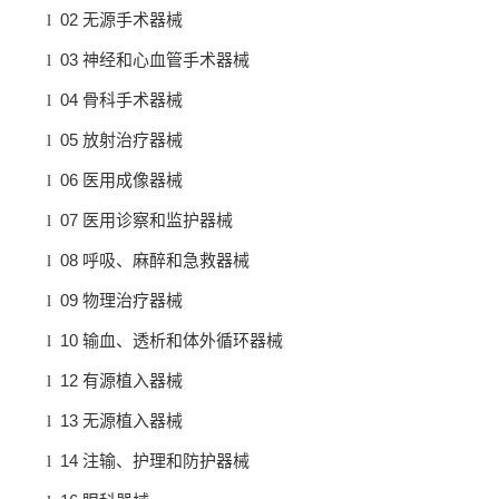
02
l
无源手术器械
03
l
神经和心血管手术器械
04
l
骨科手术器械
05
l
放射治疗器械
06
l
医用成像器械
07
l
医用诊察和监护器械
08
l
呼吸、麻醉和急救器械
09
l
物理治疗器械
10
l
输血、透析和体外循环器械
12
l
有源植入器械
13
l
无源植入器械
14
l
注输、护理和防护器械