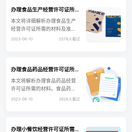
办理许可证前详细了解当地的
要求，并咨询相关部门，以确
办理食品生产经营许可证所需材料及准备要点解析
保准备所需的健康证人数。
本文将详细解析办理食品生产
经营许可证所需的材料及准备
要点。食品生产经营许可证是
2023-06-10
2578
人看过
食品生产经营者合法经营的必
备证件，申请人需准备一系列
材料以符合相关要求。通过本
文的指导，读者将了解办理食
办理食品药品经营许可证所需材料解析
品生产经营许可证所需的常见
本文将解析办理食品药品经营
材料，以便顺利进行申请和办
许可证所需的材料。食品药品
理手续。
经营许可证是从事食品和药品
2023-06-10
2626
人看过
经营的必备证件，具备一定的
申请材料要求。通过本文的指
导，读者将了解办理食品药品
经营许可证所需的具体材料清
办理小餐饮经营许可证所需费用及相关事项