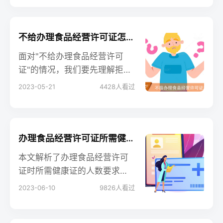
许可证的企业，了解办理所需
的材料及流程至关重要。
不给办理食品经营许可证怎么办：解决策略与建议
面对"不给办理食品经营许可
证"的情况，我们要先理解拒签
的原因，然后进行适当的整改
2023-05-21
4428
人看过
并重新申请。如果必要，还可
以寻求法律援助或专业机构的
帮助。在整个过程中，保持冷
静，有条不紊地处理，是解决
办理食品经营许可证所需健康证的人数要求解析
问题的关键。
本文解析了办理食品经营许可
证时所需健康证的人数要求。
根据不同地区和经营类型的规
2023-06-10
9826
人看过
定，所需健康证的人数可能有
差异。文章建议食品经营者在