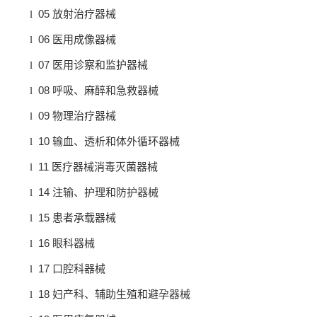
05
l
放射治疗器械
06
l
医用成像器械
07
l
医用诊察和监护器械
08
l
呼吸、麻醉和急救器械
09
l
物理治疗器械
10
l
输血、透析和体外循环器械
11
l
医疗器械消毒灭菌器械
14
l
注输、护理和防护器械
15
l
患者承载器械
16
l
眼科器械
17
l
口腔科器械
18
l
妇产科、辅助生殖和避孕器械