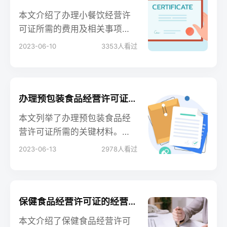
单，以便准备申请材料并顺利
本文介绍了办理小餐饮经营许
办理许可证。
可证所需的费用及相关事项。
开办小型餐饮业务需要取得经
2023-06-10
3353
人看过
营许可证，但费用会因地区和
具体要求而有所不同。文章解
析了办理许可证的常见费用项
目，如申请费、审批费和年检
办理预包装食品经营许可证所需材料一览
费等，并提醒企业注意其他可
本文列举了办理预包装食品经
能产生的费用，如环境评估费
营许可证所需的关键材料。通
等。此外，还强调了遵守相关
过详细介绍申请过程中所需的
2023-06-13
2978
人看过
法律法规和规定的重要性，以
必备文件和证明材料，帮助读
确保顺利办理小餐饮经营许可
者了解并准备申请许可证所需
证，合法经营餐饮业务。
的材料清单。对于计划从事预
包装食品销售的经营者，本文
保健食品经营许可证的经营范围与限制
提供了有益的指导，助其顺利
本文介绍了保健食品经营许可