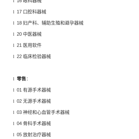
16
l
眼科器械
17
l
口腔科器械
18
l
妇产科、辅助生殖和避孕器械
20
l
中医器械
21
l
医用软件
22
l
临床检验器械
l
零售
：
01
l
有源手术器械
02
l
无源手术器械
03
l
神经和心血管手术器械
04
l
骨科手术器械
05
l
放射治疗器械