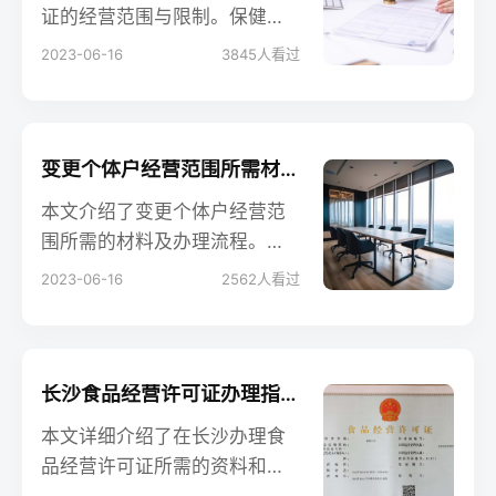
办理许可证手续，确保经营合
证的经营范围与限制。保健食
法与食品安全。
品经营许可证是从事保健食品
2023-06-16
3845
人看过
经营的企业必须获得的许可证
件，其经营范围受到一定的限
制和规定。文章将探讨保健食
品经营许可证的经营范围，以
变更个体户经营范围所需材料及办理流程
及在经营过程中需要注意的限
本文介绍了变更个体户经营范
制和要点。
围所需的材料及办理流程。对
于个体户经营者而言，如果需
2023-06-16
2562
人看过
要调整或扩大经营范围，必须
办理相应的手续。文章列举了
常见的材料清单，包括申请表
格、身份证明、企业证照等，
长沙食品经营许可证办理指南：所需资料与流程详解
并详细解释了办理的具体步骤
本文详细介绍了在长沙办理食
和注意事项。了解这些信息将
品经营许可证所需的资料和步
帮助个体户经营者顺利完成经
骤，旨在帮助企业或个体经营