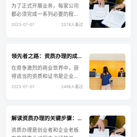
为了正式开展业务，每家公司
都必须完成一系列必要的程
序，包括办理各种资质和进行
2023-07-07
2578
人看过
税务登记。本文将详细解读这
些流程的关键步骤，以帮助会
计从业人员、企业的老板和创
业者确保他们的公司合规经
领先者之路：资质办理的成功秘诀助您脱颖而出
营。
在竞争激烈的商业世界中，获
得适当的资质和证书是企业跻
身行业领先者的关键一步。资
2023-07-07
2498
人看过
质办理不仅为企业提供了法律
上的合规性，还显示了企业的
专业能力和可靠性。本文针对
会计从业人员、企业老板和创
解读资质办理的关键步骤：让事业快速起航
业者，揭示资质办理的成功秘
资质办理是创业者和企业老板
诀，助您在行业中脱颖而出。