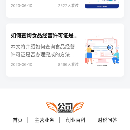
并讨论了网上办理的便利性和
2023-06-10
2527
人看过
适用范围。虽然一些地区已经
提供了网上办理服务，但仍需
考虑特定要求和限制。文章建
议食品经营者在考虑网上办理
如何查询食品经营许可证是否办理完成？
时，了解当地政策和要求，并
本文将介绍如何查询食品经营
根据实际情况选择最适合的办
许可证是否办理完成的方法。
理方式。
食品经营许可证是食品经营者
2023-06-10
8466
人看过
合法经营所必需的证件，但有
时人们会想知道自己的申请是
否已经成功办理。通过以下几
种途径，读者可以了解如何查
询食品经营许可证的办理状态
和结果，以便及时获知申请是
否已成功办好。
首页
主营业务
创业百科
财税问答