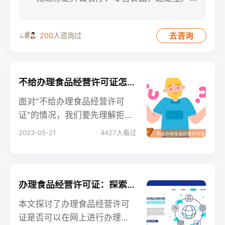
工食品，都需要获得这个许
去咨询
200
人咨询过
不给办理食品经营许可证怎么办：解决策略与建议
面对"不给办理食品经营许可
证"的情况，我们要先理解拒签
的原因，然后进行适当的整改
2023-05-21
4427
人看过
并重新申请。如果必要，还可
以寻求法律援助或专业机构的
帮助。在整个过程中，保持冷
静，有条不紊地处理，是解决
办理食品经营许可证：探索网上办理的便利性与适用范围
问题的关键。
本文探讨了办理食品经营许可
证是否可以在网上进行办理，