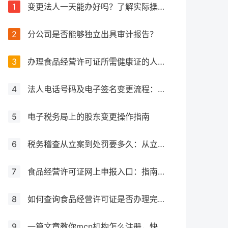
1
变更法人一天能办好吗？了解实际操作所需时间
2
分公司是否能够独立出具审计报告？
3
办理食品经营许可证所需健康证的人数要求解析
4
法人电话号码及电子签名变更流程：详细步骤和注意事项解析
5
电子税务局上的股东变更操作指南
6
税务稽查从立案到处罚要多久：从立案到处罚的全过程
7
食品经营许可证网上申报入口：指南与流程
8
如何查询食品经营许可证是否办理完成？
9
一篇文章教你mcn机构怎么注册，快来get！