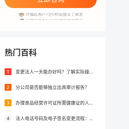
高新区用户5分20秒前提交了需求
开福区用户7分0秒前提交了需求
岳麓区用户5分8秒前提交了需求
雨花区用户2分41秒前提交了需求
开福区用户5分45秒前提交了需求
热门百科
1
变更法人一天能办好吗？了解实际操作所需时间
2
分公司是否能够独立出具审计报告？
3
办理食品经营许可证所需健康证的人数要求解析
4
法人电话号码及电子签名变更流程：详细步骤和注意事项解析