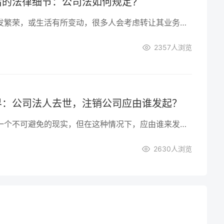
后的法律细节：公司法如何规定?
当个体户的业务愈发繁荣，或生活有所变动，很多人会考虑转让其业务。但在这背后，公司法为这样的转让设定了哪些规定和界限？本文将为您逐一解析。
2357
人浏览
界：公司法人去世，注销公司应由谁发起？
公司法人的去世是一个不可避免的现实，但在这种情况下，应由谁来发起公司的注销手续？这个问题涉及法律、继承和经营等多个层面。本文将深入探讨公司法人去世后，注销公司应该由谁来发起的问题，揭示其中的权责与实践。
2630
人浏览