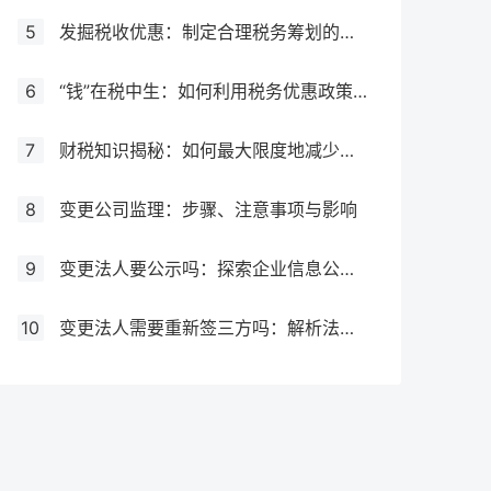
5
发掘税收优惠：制定合理税务筹划的必要步骤
6
“钱”在税中生：如何利用税务优惠政策增加企业利润
7
财税知识揭秘：如何最大限度地减少税务负担
8
变更公司监理：步骤、注意事项与影响
9
变更法人要公示吗：探索企业信息公示制度
10
变更法人需要重新签三方吗：解析法人变更对劳动关系的影响