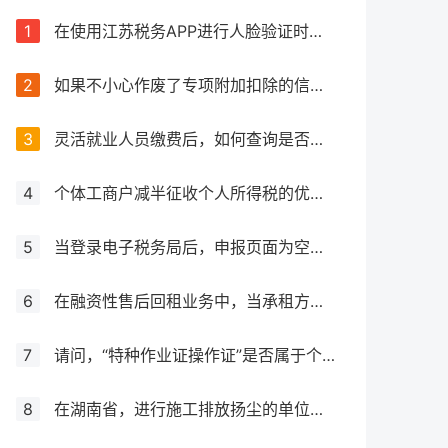
1
在使用江苏税务APP进行人脸验证时失败，该如何处理？
2
如果不小心作废了专项附加扣除的信息，应该怎么处理？
3
灵活就业人员缴费后，如何查询是否成功缴费？如何获取缴费凭证？
4
个体工商户减半征收个人所得税的优惠力度是否有所增加？
5
当登录电子税务局后，申报页面为空白，应该如何处理？
6
在融资性售后回租业务中，当承租方出售资产时，是否需要征收增值税？
7
请问，“特种作业证操作证”是否属于个人所得税抵扣范围之内？
8
在湖南省，进行施工排放扬尘的单位应如何确定并计算其应纳环境保护税金额，涉及大气污染物排放的情况如何处理？