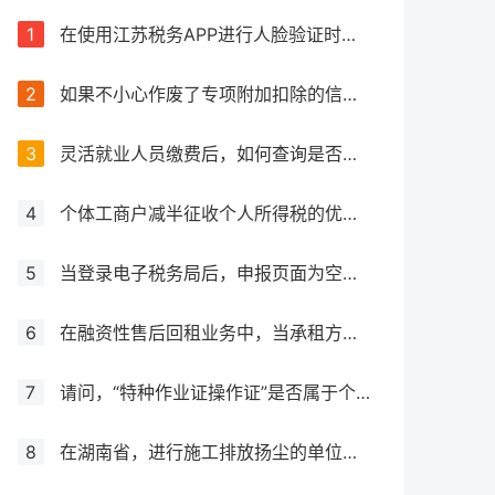
1
在使用江苏税务APP进行人脸验证时失败，该如何处理？
2
如果不小心作废了专项附加扣除的信息，应该怎么处理？
3
灵活就业人员缴费后，如何查询是否成功缴费？如何获取缴费凭证？
4
个体工商户减半征收个人所得税的优惠力度是否有所增加？
5
当登录电子税务局后，申报页面为空白，应该如何处理？
6
在融资性售后回租业务中，当承租方出售资产时，是否需要征收增值税？
7
请问，“特种作业证操作证”是否属于个人所得税抵扣范围之内？
8
在湖南省，进行施工排放扬尘的单位应如何确定并计算其应纳环境保护税金额，涉及大气污染物排放的情况如何处理？