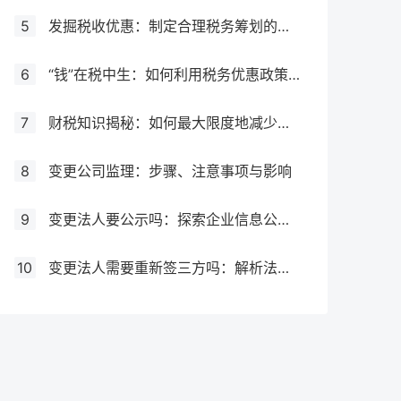
5
发掘税收优惠：制定合理税务筹划的必要步骤
6
“钱”在税中生：如何利用税务优惠政策增加企业利润
7
财税知识揭秘：如何最大限度地减少税务负担
8
变更公司监理：步骤、注意事项与影响
9
变更法人要公示吗：探索企业信息公示制度
10
变更法人需要重新签三方吗：解析法人变更对劳动关系的影响