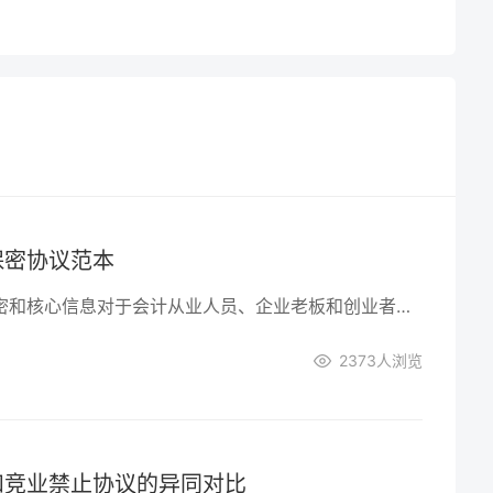
保密协议范本
保护企业的商业机密和核心信息对于会计从业人员、企业老板和创业者都是至关重要的。在现代竞争激烈的商业环境中，签订高质量的公司保密协议是确保企业利益安全的重要步骤。本文将为您提供一份高质量的公司保密协议范本，帮助您有效保护企业的商业秘密。
2373
人浏览
和竞业禁止协议的异同对比