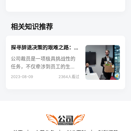
相关知识推荐
探寻辞退决策的艰难之路：揭秘公司裁员的难度
公司裁员是一项极具挑战性的
任务，不仅牵涉到员工的生
计，还关系到企业的声誉和文
2023-08-09
2364
人看过
化。在商业竞争日益激烈的背
景下，决策者不得不面对许多
难题。本文将深入剖析公司裁
员的难度，揭示其中的挑战和
考量。