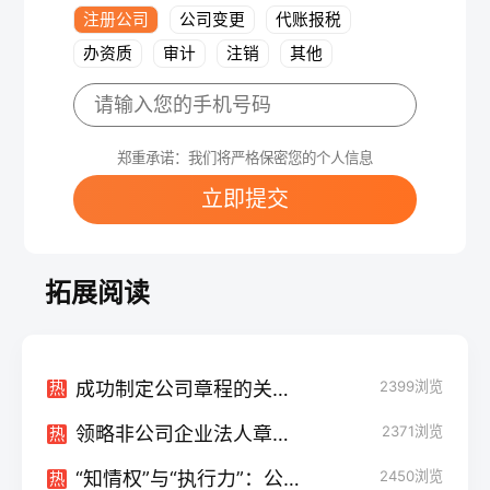
注册公司
公司变更
代账报税
办资质
审计
注销
其他
郑重承诺：我们将严格保密您的个人信息
立即提交
拓展阅读
成功制定公司章程的关键步骤
2399
浏览
热
领略非公司企业法人章程的奥秘：探究其深层价值和应用
2371
浏览
热
“知情权”与“执行力”：公示、投票、签字对公司员工手册、规章制度的影响
2450
浏览
热