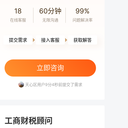
会计
5小时前
18
60分钟
99%
非房地产企业因购置厂房产生的贷款利息支
在线客服
无限沟通
问题解决率
出资本化后，是否需计入房产原值并据此缴
纳房产税？
会计
5小时前
提交需求
接入客服
获取解答
我公司向新加坡企业派遣人员提供咨询劳
务，请问在哪些情况下会被新加坡税务机关
认定为在新加坡构成常设机构？
立即咨询
雨花区用户9分18秒前提交了需求
会计
5小时前
天心区用户9分4秒前提交了需求
作为一家“走出去”企业，我们与B国的子公司
芙蓉区用户8分5秒前提交了需求
存在较多关联交易，担心当前的关联交易定
开福区用户5分16秒前提交了需求
价政策不符合B国要求，可能面临双重征税风
芙蓉区用户4分33秒前提交了需求
险。针对这一情况，请问公司应如何应对？
雨花区用户9分18秒前提交了需求
会计
5小时前
是否有办法避免双重征税？
天心区用户9分4秒前提交了需求
公司办公用房在2024年10月15日之前用于出
工商财税顾问
租，15日之后改为自用，10月份的房产税应