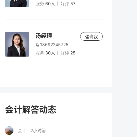
短期空置，在此期间是否可以享受优惠？
服务
60人
好评
57
会计
3小时前
出租人与承租人原签订房产租赁合同，合同
汤经理
咨询我
到期后双方未续签，承租人未腾退房产并持
18692245725
续违法占用，同时缴纳占有使用费。在此情
服务
30人
好评
28
况下，该房产应按从租方式计征房产税，还
会计
2小时前
是按从价方式计征房产税？
我于2018年2月购车并缴纳了车船税，2018
年12月续保时再次缴纳车船税（当时保险公
司人员表示可以提前缴纳）。随后，每年12
月续保时都缴纳车船税，依此类推。我原本
会计
2小时前
认为每年续保时缴纳的车船税是用于下一年
我公司通过正常摘牌方式取得土地并进行开
度，但在2025年1月续保时发现2024年的车
会计解答动态
发，国资企业以一定价款回购并按节点付
船税漏缴。那么，我是在哪一年重复缴纳了
款。在此过程中，我公司未取得房地产开发
车船税，还是保险公司在2018年至2020年期
资质。在产权尚未转移的情况下，已取得的
间的某次续保时未替我缴纳？
会计
2小时前
销售款是否需要预缴税款？