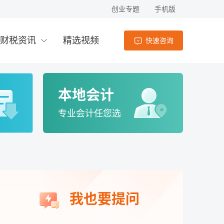
创业专题
手机版
我公司通过正常摘牌方式取得土地并进行开
度，但在2025年1月续保时发现2024年的车
发，国资企业以一定价款回购并按节点付
船税漏缴。那么，我是在哪一年重复缴纳了
款。在此过程中，我公司未取得房地产开发
车船税，还是保险公司在2018年至2020年期
财税资讯
精选视频
快速咨询
资质。在产权尚未转移的情况下，已取得的
间的某次续保时未替我缴纳？
会计
2小时前
销售款是否需要预缴税款？
企业与个人签订货物等动产买卖合同时，企
业是否需要就该合同缴纳印花税？
本地会计
会计
1小时前
专业会计任您选
注册公司需要几个人
会计
5小时前
我公司出售自用固定资产并与对方签订合
我也要提问
同，缴纳印花税时，应按买卖合同还是按产
权转移书据进行确认？