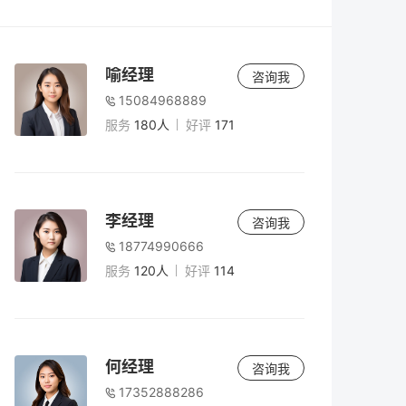
如何缴纳？
会计
3小时前
我公司同时申报“六税两费”减免优惠与重点群
喻经理
咨询我
体、扶持自主就业退役士兵创业就业政策的
15084968889
税费减免，应如何确定适用顺序？
服务
180人
好评
171
会计
3小时前
根据《财政部税务总局关于继续实施银行业
金融机构、金融资产管理公司不良债权以物
李经理
抵债有关税收政策的公告》（2023 年第35
咨询我
号）第三条和第七条的规定，银行业金融机
18774990666
会计
3小时前
构、金融资产管理公司接收抵债资产免征契
服务
120人
好评
114
我单位将自有土地租赁给物流企业用于大宗
税。对于接受的不动产抵债资产，该不动产
商品仓储，是否可以享受税收优惠政策？
是指在2023 年8 月1 日至2027 年12 月31 日
期间接收并发生纳税义务的不动产，还是指
在该期间内办理不动产登记过户手续的抵债
会计
3小时前
何经理
咨询我
不动产？
农产品批发市场内的摊位因商户更替而出现
17352888286