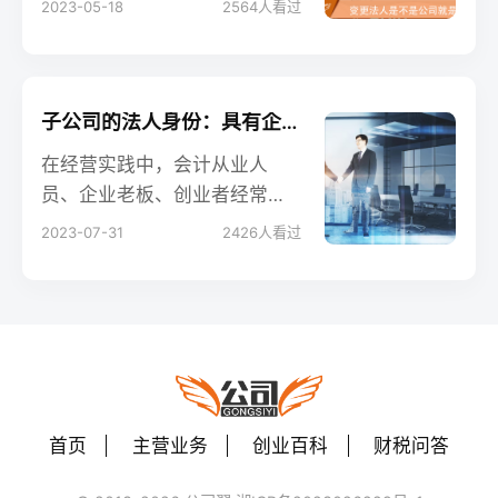
2023-05-18
2564
人看过
能混为一谈。希望通过这篇文
章，能帮助大家更好地理解法
人身份和公司所有权之间的关
系。
子公司的法人身份：具有企业法人资格的独立实体？
在经营实践中，会计从业人
员、企业老板、创业者经常面
临一些关于子公司的问题，例
2023-07-31
2426
人看过
如“子公司是否具有企业法人资
格？”本文将详细阐述子公司在
法律上的身份，帮助您更好地
理解子公司的法人资格，从而
更好地进行企业运营和管理。
首页
主营业务
创业百科
财税问答