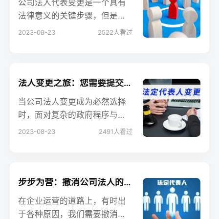
公司法人代表变更是一个具有
法律意义的关键步骤，但是否
涉及到对公司账目的深入检查
2023-08-23
2522
人看过
呢？本文为您揭示在法人代表
变更过程中，财务审查的必要
性和它所扮演的角色。
法人变更之旅：您需要提交的关键材料一览
当公司法人变更成为必然选择
时，面对复杂的政府程序与纷
繁的材料清单，您是否感到迷
2023-08-23
2491
人看过
茫？本文为您提供了针对不同
政府部门提交材料的指南，助
您一次完成变更。
步步为营：撤消公司法人的完整指南
在企业运营的道路上，有时出
于各种原因，我们需要撤消公