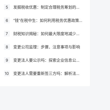
5
发掘税收优惠：制定合理税务筹划的必要步骤
6
“钱”在税中生：如何利用税务优惠政策增加企业利润
7
财税知识揭秘：如何最大限度地减少税务负担
8
变更公司监理：步骤、注意事项与影响
9
变更法人要公示吗：探索企业信息公示制度
10
变更法人需要重新签三方吗：解析法人变更对劳动关系的影响