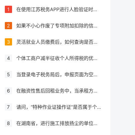
1
在使用江苏税务APP进行人脸验证时失败，该如何处理？
2
如果不小心作废了专项附加扣除的信息，应该怎么处理？
3
灵活就业人员缴费后，如何查询是否成功缴费？如何获取缴费凭证？
4
个体工商户减半征收个人所得税的优惠力度是否有所增加？
5
当登录电子税务局后，申报页面为空白，应该如何处理？
6
在融资性售后回租业务中，当承租方出售资产时，是否需要征收增值税？
7
请问，“特种作业证操作证”是否属于个人所得税抵扣范围之内？
8
在湖南省，进行施工排放扬尘的单位应如何确定并计算其应纳环境保护税金额，涉及大气污染物排放的情况如何处理？