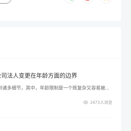
公司法人变更在年龄方面的边界
公司法人变更涉及到诸多细节，其中，年龄限制是一个既复杂又容易被忽视的领域。究竟在进行法人变更时，年龄是否会成为一个制约因素？本文将深入探索这一主题。
2473
人浏览