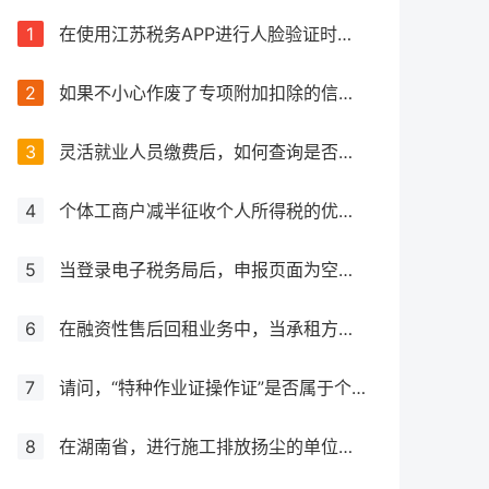
1
在使用江苏税务APP进行人脸验证时失败，该如何处理？
2
如果不小心作废了专项附加扣除的信息，应该怎么处理？
3
灵活就业人员缴费后，如何查询是否成功缴费？如何获取缴费凭证？
4
个体工商户减半征收个人所得税的优惠力度是否有所增加？
5
当登录电子税务局后，申报页面为空白，应该如何处理？
6
在融资性售后回租业务中，当承租方出售资产时，是否需要征收增值税？
7
请问，“特种作业证操作证”是否属于个人所得税抵扣范围之内？
8
在湖南省，进行施工排放扬尘的单位应如何确定并计算其应纳环境保护税金额，涉及大气污染物排放的情况如何处理？