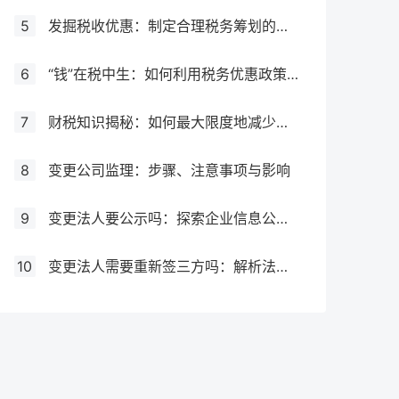
5
发掘税收优惠：制定合理税务筹划的必要步骤
6
“钱”在税中生：如何利用税务优惠政策增加企业利润
7
财税知识揭秘：如何最大限度地减少税务负担
8
变更公司监理：步骤、注意事项与影响
9
变更法人要公示吗：探索企业信息公示制度
10
变更法人需要重新签三方吗：解析法人变更对劳动关系的影响