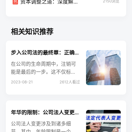
资本调整之道：深度解析公司法减资回购的规定
2150
浏览
热
相关知识推荐
步入公司法的最终章：正确注销公司所需的关键材料
在公司的生命周期中，注销可
能是最后的一步。这不仅标志
着公司运营的终结，而且涉及
2023-08-21
2612
人看过
一系列复杂的法律程序。本文
将详细列举注销公司所需的关
键材料，帮助您确保一切合
法、有序。
年华的限制：公司法人变更在年龄方面的边界
公司法人变更涉及到诸多细
节，其中，年龄限制是一个既