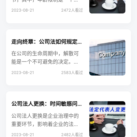
复杂又容易被忽视的领域。究
2023-08-21
2472
人看过
竟在进行法人变更时，年龄是
否会成为一个制约因素？本文
将深入探索这一主题。
走向终章：公司法如何规定公司解散之路?
在公司的生命周期中，解散可
能是一个不可避免的决定。但
在走向这一步骤之前，了解公
2023-08-21
2583
人看过
司法对公司解散的具体规定至
关重要。本文将为您提供一个
清晰的指南，详细解释如何按
照公司法规定进行公司解散。
公司法人更换：时间敏感问题解析，合规操作有妙招
公司法人更换是企业治理中的
重要环节，影响着企业的法定
代表和经营管理。本文将深入
2023-08-21
2482
人看过