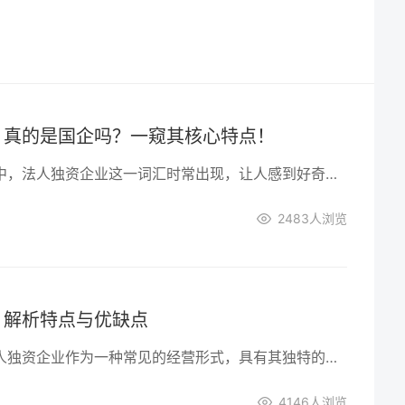
：真的是国企吗？一窥其核心特点！
在众多的企业形式中，法人独资企业这一词汇时常出现，让人感到好奇。它与国企到底有何关联？又有哪些鲜为人知的特点？下文将一一为您解答。
2483
人浏览
：解析特点与优缺点
在商业世界中，法人独资企业作为一种常见的经营形式，具有其独特的特点和优缺点。本文将深入探讨法人独资企业的特点，以及它所带来的优势和挑战。
4146
人浏览