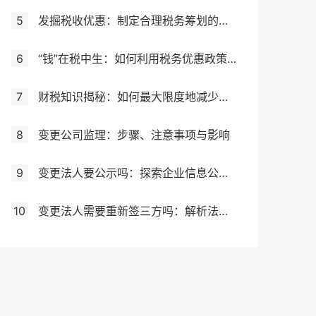
5
发掘税收优惠：制定合理税务筹划的必要步骤
6
“钱”在税中生：如何利用税务优惠政策增加企业利润
7
财税知识揭秘：如何最大限度地减少税务负担
8
变更公司监理：步骤、注意事项与影响
9
变更法人要公示吗：探索企业信息公示制度
10
变更法人需要重新签三方吗：解析法人变更对劳动关系的影响