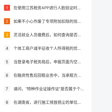
1
在使用江苏税务APP进行人脸验证时失败，该如何处理？
2
如果不小心作废了专项附加扣除的信息，应该怎么处理？
3
灵活就业人员缴费后，如何查询是否成功缴费？如何获取缴费凭证？
4
个体工商户减半征收个人所得税的优惠力度是否有所增加？
5
当登录电子税务局后，申报页面为空白，应该如何处理？
6
在融资性售后回租业务中，当承租方出售资产时，是否需要征收增值税？
7
请问，“特种作业证操作证”是否属于个人所得税抵扣范围之内？
8
在湖南省，进行施工排放扬尘的单位应如何确定并计算其应纳环境保护税金额，涉及大气污染物排放的情况如何处理？