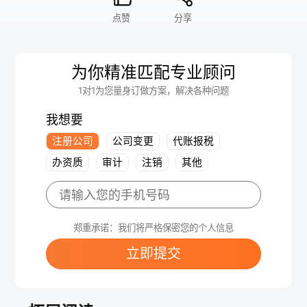
点赞
分享
为你精准匹配专业顾问
1对1为您量身订做方案，解决各种问题
我想要
注册公司
公司变更
代账报税
办资质
审计
注销
其他
郑重承诺：我们将严格保密您的个人信息
立即提交