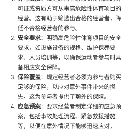
可证或资质方可从事高危险性体育项目的
经营。这有助于筛选出合格的经营者，降
低不合格经营者的参与。
安全要求
：明确高危险性体育项目的安全
要求，如设施设备的规格、维护保养要
求、人员培训等，以确保运动者参与时具
备相应安全保障。
保险覆盖
：规定经营者必须为参与者购买
足够的保险，以应对意外事件带来的损
失。这为参与者提供了额外的保障。
应急预案
：要求经营者制定详细的应急预
案，包括事故处理流程、紧急救援措施
等，以便在意外情况下能够迅速应对。