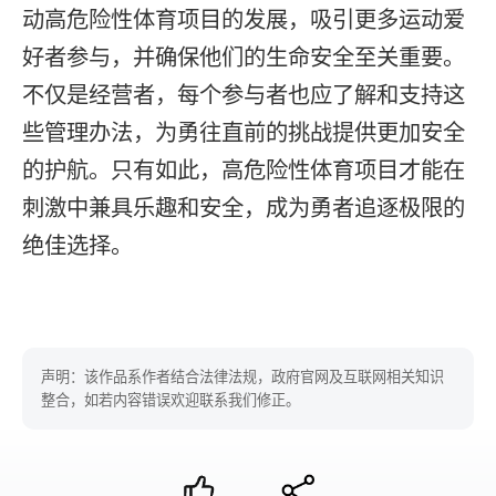
动高危险性体育项目的发展，吸引更多运动爱
好者参与，并确保他们的生命安全至关重要。
不仅是经营者，每个参与者也应了解和支持这
些管理办法，为勇往直前的挑战提供更加安全
的护航。只有如此，高危险性体育项目才能在
刺激中兼具乐趣和安全，成为勇者追逐极限的
绝佳选择。
声明：该作品系作者结合法律法规，政府官网及互联网相关知识
整合，如若内容错误欢迎联系我们修正。