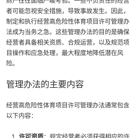
财产往往面临严峻考验。一些不负责任的经营
者可能忽视安全措施，导致事故发生。因此，
制定和执行经营高危险性体育项目许可管理办
法成为当务之急。这些管理办法的目的是确保
经营者具备相关资质、合规运营，以及规范项
目操作和应急处理，最大程度地降低潜在风
险。
管理办法的主要内容
经营高危险性体育项目许可管理办法通常包含
以下内容：
许可资质
：规定经营者必须获得相应的许