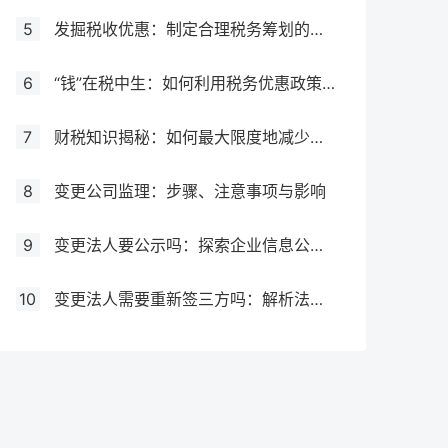
5
发掘税收优惠：制定合理税务筹划的必要步骤
6
“钱”在税中生：如何利用税务优惠政策增加企业利润
7
财税知识揭秘：如何最大限度地减少税务负担
8
变更公司监理：步骤、注意事项与影响
9
变更法人要公示吗：探索企业信息公示制度
10
变更法人需要重新签三方吗：解析法人变更对劳动关系的影响