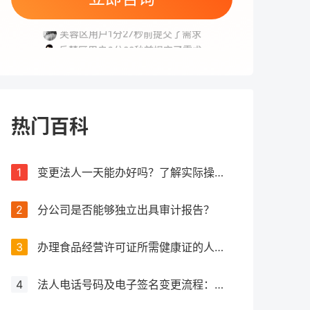
雨花区用户6分8秒前提交了需求
芙蓉区用户1分27秒前提交了需求
岳麓区用户6分22秒前提交了需求
天心区用户3分50秒前提交了需求
雨花区用户5分21秒前提交了需求
热门百科
1
变更法人一天能办好吗？了解实际操作所需时间
2
分公司是否能够独立出具审计报告？
3
办理食品经营许可证所需健康证的人数要求解析
4
法人电话号码及电子签名变更流程：详细步骤和注意事项解析