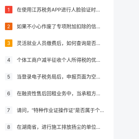
1
在使用江苏税务APP进行人脸验证时失败，该如何处理？
2
如果不小心作废了专项附加扣除的信息，应该怎么处理？
3
灵活就业人员缴费后，如何查询是否成功缴费？如何获取缴费凭证？
4
个体工商户减半征收个人所得税的优惠力度是否有所增加？
5
当登录电子税务局后，申报页面为空白，应该如何处理？
6
在融资性售后回租业务中，当承租方出售资产时，是否需要征收增值税？
7
请问，“特种作业证操作证”是否属于个人所得税抵扣范围之内？
8
在湖南省，进行施工排放扬尘的单位应如何确定并计算其应纳环境保护税金额，涉及大气污染物排放的情况如何处理？