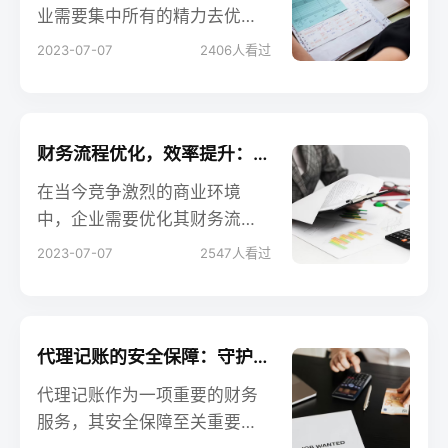
业需要集中所有的精力去优化
核心业务，而繁琐的财务管理
2023-07-07
2406
人看过
往往分散了企业的注意力。这
篇文章将为会计从业人员、企
业老板和创业者揭示代理记账
的重要性，以及它如何帮助释
财务流程优化，效率提升：代理记账服务的重要性
放您的核心业务潜力。
在当今竞争激烈的商业环境
中，企业需要优化其财务流程
以提升效率和竞争力。代理记
2023-07-07
2547
人看过
账服务作为一种专业化的财务
管理解决方案，对会计从业人
员、企业老板和创业者而言具
有重要意义。本文将重点探讨
代理记账的安全保障：守护您的财务数据和隐私
代理记账服务的重要性，以及
代理记账作为一项重要的财务
如何通过代理记账服务优化财
服务，其安全保障至关重要。
务流程，实现效率提升。让我