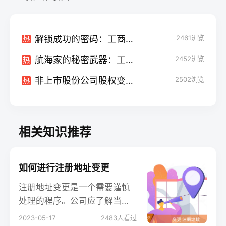
解锁成功的密码：工商代办，您的企业运营关键
2461
浏览
热
航海家的秘密武器：工商代办业务助力您的企业成功启航
2452
浏览
热
非上市股份公司股权变更流程：重塑企业股权格局的关键步骤
2502
浏览
热
相关知识推荐
如何进行注册地址变更
注册地址变更是一个需要谨慎
处理的程序。公司应了解当地
法律和规定，并遵循正确的程
2023-05-17
2483
人看过