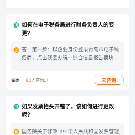
序进行变更。确保与注册地址
变更相关的文件、印章和官方
记录的准确性和一致性，同时
如何在电子税务局进行财务负责人的变
及时通知相关机构和利益相关
更？
方。通过认真规划和咨询专业
的法律建议，公司可以顺利完
答：第一步：以企业身份登录青岛市电子税
成注册地址的变更，确保合规
务局，点击我要办税--综合信息报告模块。
性和业务连续性。
第二步：进入身份信息报
去咨询
180
人咨询过
如果发票抬头开错了，该如何进行更改
呢？
国务院关于修改《中华人民共和国发票管理