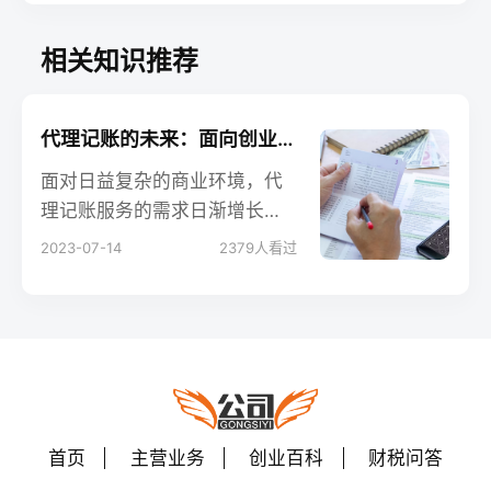
相关知识推荐
代理记账的未来：面向创业者的新模式探讨
面对日益复杂的商业环境，代
理记账服务的需求日渐增长，
而这种传统的财务管理模式也
2023-07-14
2379
人看过
正处在快速发展和变革之中。
本文将探讨这一行业的未来发
展趋势，及其如何适应创业者
的新需求。无论您是会计从业
人员、企业老板，还是正在创
业的人，都可以从中获得有价
值的启示。
首页
主营业务
创业百科
财税问答