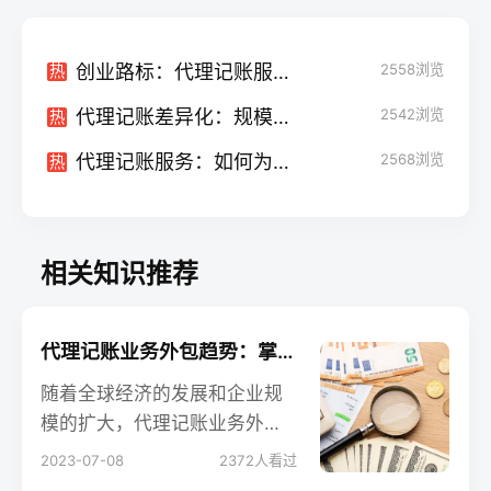
创业路标：代理记账服务费用对比与解析
2558
浏览
热
代理记账差异化：规模化服务与个性化选择
2542
浏览
热
代理记账服务：如何为你的企业节省时间和金钱？
2568
浏览
热
相关知识推荐
代理记账业务外包趋势：掌握新的商业机会
随着全球经济的发展和企业规
模的扩大，代理记账业务外包
正成为一种趋势。这一趋势为
2023-07-08
2372
人看过
会计从业人员、企业老板和创