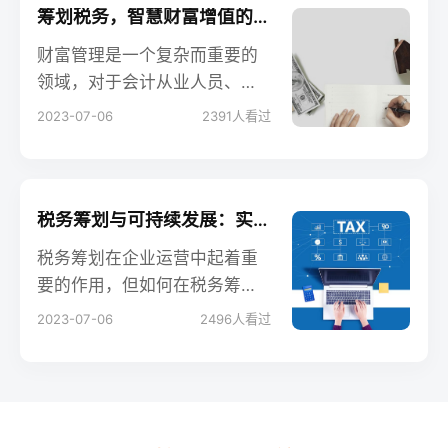
筹划税务，智慧财富增值的关键策略
财富管理是一个复杂而重要的
领域，对于会计从业人员、企
业老板和创业者而言，了解如
2023-07-06
2391
人看过
何运用税务筹划的策略是实现
财务目标的关键。本文将探讨
在财富管理中运用税务筹划的
重要性，并介绍一些策略和技
税务筹划与可持续发展：实现长远发展的智慧之选
巧，以帮助读者最大化财富增
税务筹划在企业运营中起着重
值。
要的作用，但如何在税务筹划
中实现可持续发展目标成为会
2023-07-06
2496
人看过
计从业人员、企业老板和创业
者需要面对的挑战。本文将探
讨在税务筹划中实现可持续发
展目标的重要性，并提供一些
关键策略和实践，帮助读者在