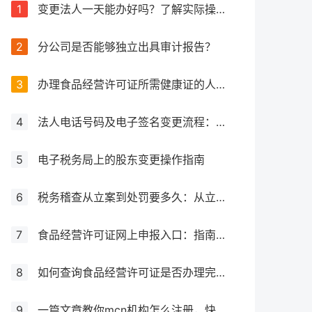
1
变更法人一天能办好吗？了解实际操作所需时间
2
分公司是否能够独立出具审计报告？
3
办理食品经营许可证所需健康证的人数要求解析
4
法人电话号码及电子签名变更流程：详细步骤和注意事项解析
5
电子税务局上的股东变更操作指南
6
税务稽查从立案到处罚要多久：从立案到处罚的全过程
7
食品经营许可证网上申报入口：指南与流程
8
如何查询食品经营许可证是否办理完成？
9
一篇文章教你mcn机构怎么注册，快来get！