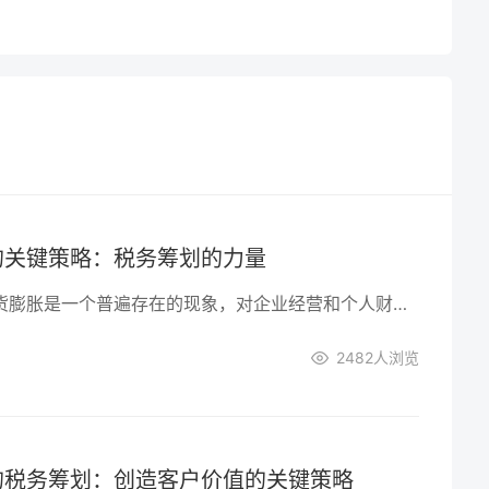
的关键策略：税务筹划的力量
在经济运行中，通货膨胀是一个普遍存在的现象，对企业经营和个人财务都带来了挑战。在这样的环境下，有效的税务筹划成为企业和个人应对通货膨胀的重要策略之一。本文将探讨税务筹划在对抗通货膨胀中的关键作用，为会计从业人员、企业老板和创业者提供相关见解。
2482
人浏览
的税务筹划：创造客户价值的关键策略