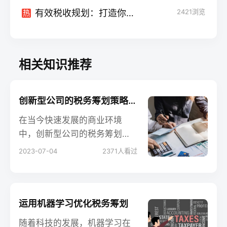
有效税收规划：打造你的企业财务战略
2421
浏览
热
相关知识推荐
创新型公司的税务筹划策略：为创业者节省税费
在当今快速发展的商业环境
中，创新型公司的税务筹划策
略成为创业者和企业老板关注
2023-07-04
2371
人看过
的焦点。通过巧妙运用税法的
优惠政策和创新的筹划方法，
创新型公司可以最大限度地降
低税负，释放资金用于业务发
运用机器学习优化税务筹划
展。本文将深入探讨创新型公
随着科技的发展，机器学习在