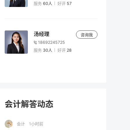
到期后双方未续签，承租人未腾退房产并持
服务
60人
好评
57
续违法占用，同时缴纳占有使用费。在此情
况下，该房产应按从租方式计征房产税，还
会计
2小时前
是按从价方式计征房产税？
我于2018年2月购车并缴纳了车船税，2018
汤经理
咨询我
年12月续保时再次缴纳车船税（当时保险公
18692245725
司人员表示可以提前缴纳）。随后，每年12
服务
30人
好评
28
月续保时都缴纳车船税，依此类推。我原本
会计
2小时前
认为每年续保时缴纳的车船税是用于下一年
我公司通过正常摘牌方式取得土地并进行开
度，但在2025年1月续保时发现2024年的车
发，国资企业以一定价款回购并按节点付
船税漏缴。那么，我是在哪一年重复缴纳了
款。在此过程中，我公司未取得房地产开发
车船税，还是保险公司在2018年至2020年期
资质。在产权尚未转移的情况下，已取得的
间的某次续保时未替我缴纳？
会计
2小时前
销售款是否需要预缴税款？
企业与个人签订货物等动产买卖合同时，企
会计解答动态
业是否需要就该合同缴纳印花税？
会计
1小时前