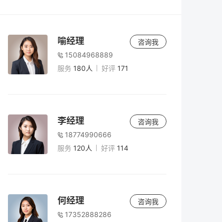
税费减免，应如何确定适用顺序？
会计
3小时前
根据《财政部税务总局关于继续实施银行业
喻经理
咨询我
金融机构、金融资产管理公司不良债权以物
15084968889
抵债有关税收政策的公告》（2023 年第35
服务
180人
好评
171
号）第三条和第七条的规定，银行业金融机
会计
3小时前
构、金融资产管理公司接收抵债资产免征契
我单位将自有土地租赁给物流企业用于大宗
税。对于接受的不动产抵债资产，该不动产
商品仓储，是否可以享受税收优惠政策？
是指在2023 年8 月1 日至2027 年12 月31 日
李经理
期间接收并发生纳税义务的不动产，还是指
咨询我
在该期间内办理不动产登记过户手续的抵债
18774990666
会计
3小时前
不动产？
服务
120人
好评
114
农产品批发市场内的摊位因商户更替而出现
短期空置，在此期间是否可以享受优惠？
会计
3小时前
何经理
咨询我
出租人与承租人原签订房产租赁合同，合同
17352888286