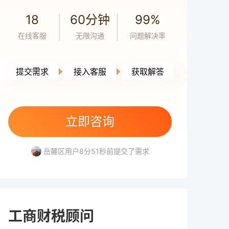
会计
5小时前
18
60分钟
99%
我公司向新加坡企业派遣人员提供咨询劳
在线客服
无限沟通
问题解决率
务，请问在哪些情况下会被新加坡税务机关
认定为在新加坡构成常设机构？
会计
5小时前
提交需求
接入客服
获取解答
作为一家“走出去”企业，我们与B国的子公司
存在较多关联交易，担心当前的关联交易定
价政策不符合B国要求，可能面临双重征税风
天心区用户7分36秒前提交了需求
立即咨询
险。针对这一情况，请问公司应如何应对？
岳麓区用户4分8秒前提交了需求
会计
5小时前
是否有办法避免双重征税？
岳麓区用户8分51秒前提交了需求
公司办公用房在2024年10月15日之前用于出
天心区用户7分1秒前提交了需求
租，15日之后改为自用，10月份的房产税应
高新区用户1分32秒前提交了需求
如何缴纳？
天心区用户7分36秒前提交了需求
岳麓区用户4分8秒前提交了需求
会计
3小时前
我公司同时申报“六税两费”减免优惠与重点群
工商财税顾问
体、扶持自主就业退役士兵创业就业政策的