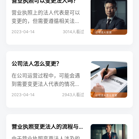
营业执照可以变更法人吗？
营业执照上的法人代表是可以
变更的，但需要遵循相关法律
法规，按照规定的程序办理。
2023-04-14
3014
人看过
企业在进行法人变更时，应确
保合规、合法，以确保公司顺
利完成变更过程。同时，合理
安排变更工作，尽量减少对公
公司法人怎么变更？
司日常运营的影响，为企业持
在公司运营过程中，可能会遇
续发展奠定良好的基础。
到需要变更法人代表的情况。
了解如何变更公司法人及相关
2023-04-14
2943
人看过
流程对于公司的正常运营具有
重要意义。本文将为您详细介
绍公司法人变更的流程及注意
事项。
营业执照变更法人的流程与时间
由于营业执照变更法人涉及的