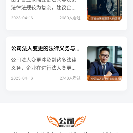
法律法规较为复杂，建议企业
在办理过程中寻求专业律师或
2023-04-16
2680
人看过
会计师的帮助，以确保变更过
程的合规性。专业服务人员将
根据公司的具体情况，提供专
业建议和指导，帮助公司顺利
公司法人变更的法律义务与风险规避策略
完成营业执照变更法人的流
公司法人变更涉及到诸多法律
程。
义务，企业在进行法人变更
时，应充分了解相关法律规
2023-04-16
2748
人看过
定，采取合理的风险规避策
略，确保企业顺利过渡。同
时，新法人在接管公司后，应
加强公司内部管理、关注政策
动态、建立风险防范机制等方
面的工作，确保企业合规、稳
健地开展业务。