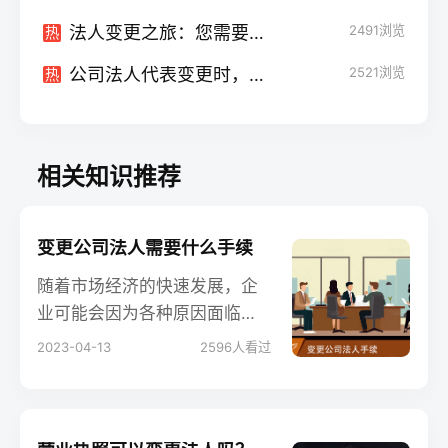
法人变更之旅：您需要提交的关键材料一览
2491
浏览
热
公司法人代表变更时，需要掀开财务的"盖子"吗？
2521
浏览
热
相关知识推荐
变更公司法人需要什么手续
随着市场经济的快速发展，企
业可能会因为各种原因面临公
司法人变更的需求。公司法人
2023-04-13
2596
人看过
变更是一项严肃的法律程序。
本文将为您详细介绍变更公司
法人所需的手续，以及如何顺
利完成变更过程。