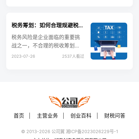
以有效地降低税负，优化财务
结构，释放更多资金用于投资
和业务发展。本文将深入探讨
税务筹划：如何合理规避税务风险
税务筹划的关键价值，为会计
税务风险是企业面临的重要挑
从业人员、企业的老板以及创
战之一，不合理的税收筹划可
业者提供宝贵的经验和建议，
能导致企业承担巨大的法律责
2023-07-26
2537
人看过
助力他们实现更多可能。
任和经济损失。然而，合理规
避税务风险并不是要利用灰色
地带或采取非法手段，而是通
过合规合法的方式降低税收负
担，确保企业合法合规经营。
本文将深入探讨税务筹划中的
合规原则，为会计从业人员、
首页
主营业务
创业百科
财税问答
企业的老板和创业者提供实用
的税务风险规避策略。
© 2013-2026 公司翼 湘ICP备2023026229号-1