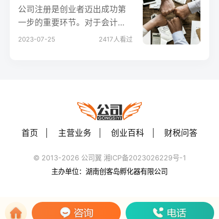
公司注册是创业者迈出成功第
一步的重要环节。对于会计从
业人员、企业老板和创业者而
2023-07-25
2417
人看过
言，了解公司注册的操作流程
至关重要。本文将为您详细介
绍公司注册的步骤和要点，让
您轻松完成公司注册，开启创
业之路。
首页
主营业务
创业百科
财税问答
© 2013-2026 公司翼 湘ICP备2023026229号-1
主办单位：湖南创客岛孵化器有限公司