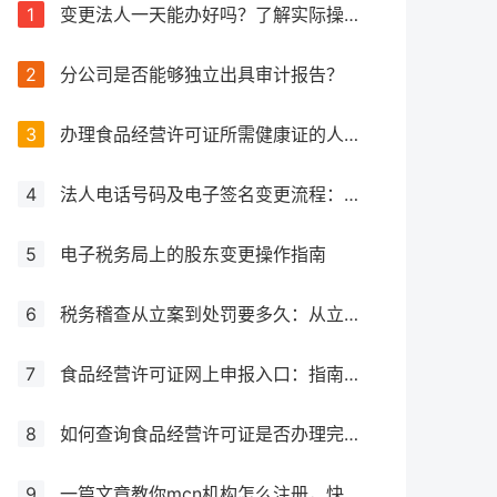
1
变更法人一天能办好吗？了解实际操作所需时间
2
分公司是否能够独立出具审计报告？
3
办理食品经营许可证所需健康证的人数要求解析
4
法人电话号码及电子签名变更流程：详细步骤和注意事项解析
5
电子税务局上的股东变更操作指南
6
税务稽查从立案到处罚要多久：从立案到处罚的全过程
7
食品经营许可证网上申报入口：指南与流程
8
如何查询食品经营许可证是否办理完成？
9
一篇文章教你mcn机构怎么注册，快来get！