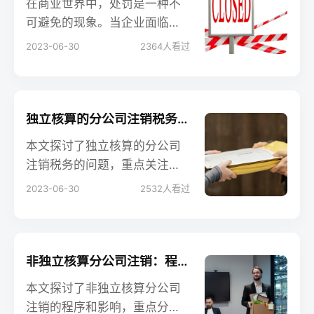
在商业世界中，处罚是一种不
可避免的现象。当企业面临处
罚期间时，可能会面临一个重
2023-06-30
2364
人看过
要的决策：是否注销公司。本
文将探讨处罚期间公司注销的
挑战和机遇，为从业人员、企
业老板和创业者提供有价值的
独立核算的分公司注销税务：合规程序与税务处理
信息。
本文探讨了独立核算的分公司
注销税务的问题，重点关注合
规程序和税务处理。独立核算
2023-06-30
2532
人看过
的分公司注销涉及税务方面的
程序和义务，对于企业合规和
税务风险管理至关重要。文章
将解析分公司注销税务的合规
非独立核算分公司注销：程序与影响分析
程序、清理纳税义务和相关报
本文探讨了非独立核算分公司
税事宜，并强调了准确、透明
注销的程序和影响，重点分析