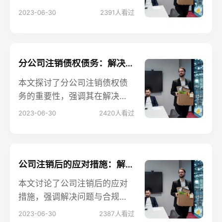
的税务处理的重要性。合规注
了该过程的要点和潜在影响。
2023-06-30
2391
人看过
销税务有助于企业遵守税务法
非独立核算分公司注销是指企
规，降低税务风险，确保企业
业集团中的子公司或分支机构
在注销过程中合法、顺利地履
进行注销，对企业组织结构和
行税务义务。
经营活动产生重要影响。文章
分公司注销债权债务：解决财务义务与风险的关键步骤
将解析非独立核算分公司注销
本文探讨了分公司注销债权债
的法律程序、申请材料和注意
务的重要性，强调其在解决企
事项，并强调注销对财务状
业财务义务和降低风险方面的
2023-06-30
2420
人看过
况、税务和合规等方面的影
关键作用。分公司注销债权债
响。深入了解非独立核算分公
务是指在分公司注销过程中，
司注销的过程和影响有助于企
解决其所欠债权债务的清算和
业进行决策和风险管理。
处理问题。文章将分析分公司
公司注销后的应对措施：解决问题与合规处理的关键步骤
注销债权债务的程序、注意事
本文讨论了公司注销后的应对
项和影响，并强调合规性和清
措施，强调解决问题与合规处
晰的沟通对解决债权债务的重
理的关键步骤。公司注销后可
2023-06-30
2387
人看过
要性。深入了解分公司注销债