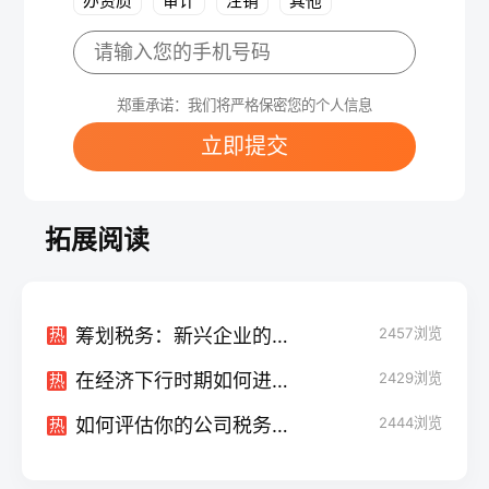
办资质
审计
注销
其他
郑重承诺：我们将严格保密您的个人信息
立即提交
拓展阅读
筹划税务：新兴企业的挑战与机遇
2457
浏览
热
在经济下行时期如何进行有效的公司税务筹划：稳中求进，化危为机
2429
浏览
热
如何评估你的公司税务筹划效果：洞察成效，优化策略
2444
浏览
热