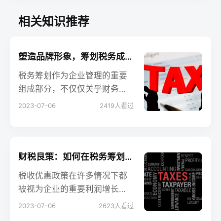
相关知识推荐
塑造品牌形象，筹划税务成关键
税务筹划作为企业管理的重要
组成部分，不仅仅关乎财务和
税务效益，还对企业的品牌形
2023-07-06
2419
人看过
象产生深远影响。本文将探讨
税务筹划如何影响公司的品牌
形象，并为会计从业人员、企
业老板和创业者提供有益的指
财税良策：如何在税务筹划中最大化利用税收优惠政策
导。
税收优惠政策在许多情况下都
被视为企业的重要利润增长引
擎，为企业节省成本，促进创
2023-07-06
2623
人看过
新和发展。然而，如何在税务