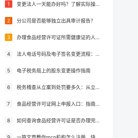
1
变更法人一天能办好吗？了解实际操作所需时间
2
分公司是否能够独立出具审计报告？
3
办理食品经营许可证所需健康证的人数要求解析
4
法人电话号码及电子签名变更流程：详细步骤和注意事项解析
5
电子税务局上的股东变更操作指南
6
税务稽查从立案到处罚要多久：从立案到处罚的全过程
7
食品经营许可证网上申报入口：指南与流程
8
如何查询食品经营许可证是否办理完成？
9
一篇文章教你mcn机构怎么注册，快来get！