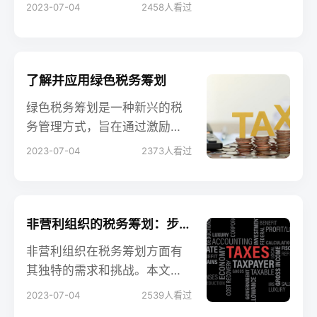
遇。税务筹划作为关键的经营
2023-07-04
2458
人看过
手段，对新兴企业的发展具有
重要意义。本文将探讨新兴企
业在税务筹划中面临的挑战与
机遇，并为会计从业人员、企
了解并应用绿色税务筹划
业老板和创业者提供有价值的
绿色税务筹划是一种新兴的税
建议。
务管理方式，旨在通过激励和
引导企业实施环保和可持续发
2023-07-04
2373
人看过
展举措来降低税负。本文将介
绍绿色税务筹划的概念和重要
性，并探讨如何在实践中应用
绿色税务筹划。无论是会计从
非营利组织的税务筹划：步骤与方法
业人员、企业老板还是创业
非营利组织在税务筹划方面有
者，了解并应用绿色税务筹划
其独特的需求和挑战。本文将
都能够为企业带来可持续的竞
介绍非营利组织税务筹划的重
2023-07-04
2539
人看过
争优势。
要性，并提供一些步骤和方